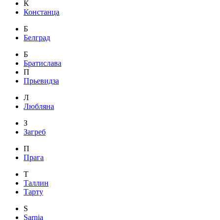
К
Констанца
Б
Белград
Б
Братислава
П
Прьевидза
Л
Любляна
З
Загреб
П
Прага
Т
Таллин
Тарту
S
Sarnia