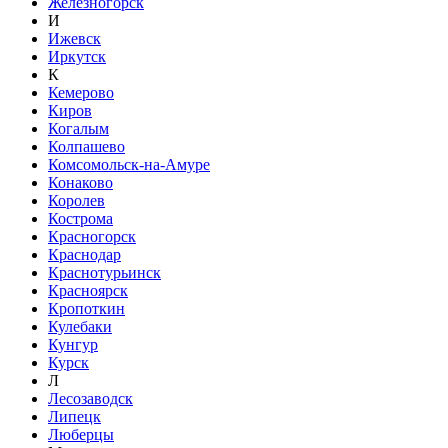
Железногорск
И
Ижевск
Иркутск
К
Кемерово
Киров
Когалым
Колпашево
Комсомольск-на-Амуре
Конаково
Королев
Кострома
Красногорск
Краснодар
Краснотурьинск
Красноярск
Кропоткин
Кулебаки
Кунгур
Курск
Л
Лесозаводск
Липецк
Люберцы