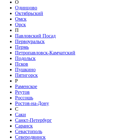
О
Одинцово
Октябрьский
Омск
Орск
П
Павловский Посад
Первоуральск
Пермь
Петропавловск-Камчатский
Подольск
Псков
Пушкино
Пятигорск
Р
Раменское
Реутов
Россошь
Ростов-на-Дону
С
Саки
Санкт-Петербург
Саранск
Севастополь
Северодвинск