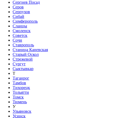
Сергиев Посад
Серов
Серпухов
Сибай
Симферополь
Сланцы
Смоленск
Советск
Сочи
Ставрополь
Станица Каневская
Старый Оскол
Стрежевой
Сургут
Сыктывкар
Т
Таганрог
Тамбов
Тихорецк
Тольятти
Томск
Тюмень
У
Ульяновск
Усинск