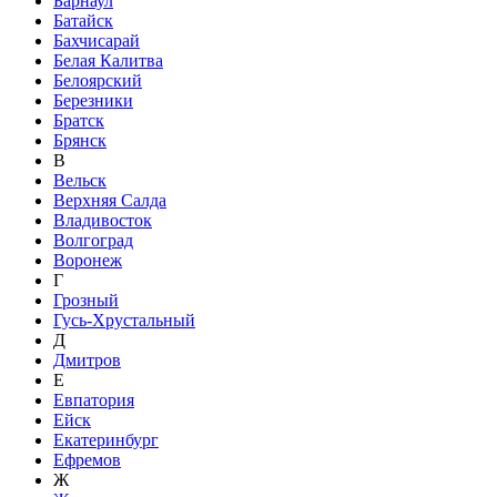
Барнаул
Батайск
Бахчисарай
Белая Калитва
Белоярский
Березники
Братск
Брянск
В
Вельск
Верхняя Салда
Владивосток
Волгоград
Воронеж
Г
Грозный
Гусь-Хрустальный
Д
Дмитров
Е
Евпатория
Ейск
Екатеринбург
Ефремов
Ж