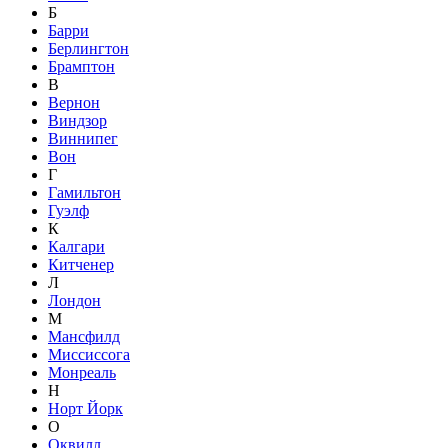
Б
Барри
Берлингтон
Брамптон
В
Вернон
Виндзор
Виннипег
Вон
Г
Гамильтон
Гуэлф
К
Калгари
Китченер
Л
Лондон
М
Мансфилд
Миссиссога
Монреаль
Н
Норт Йорк
О
Оквилл