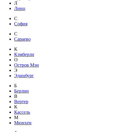
Л
Линц
С
София
С
Сараево
К
Кэмберли
О
Остров Мэн
Э
Эдинбург
Б
Берлин
В
Вертер
К
Кассель
М
Мюнхен