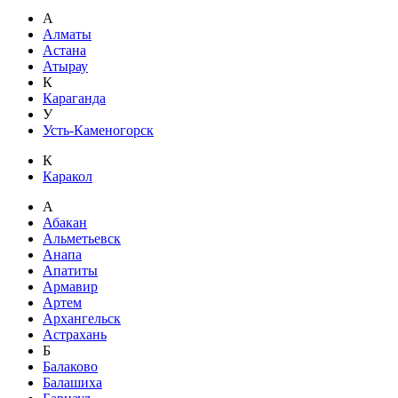
А
Алматы
Астана
Атырау
К
Караганда
У
Усть-Каменогорск
К
Каракол
А
Абакан
Альметьевск
Анапа
Апатиты
Армавир
Артем
Архангельск
Астрахань
Б
Балаково
Балашиха