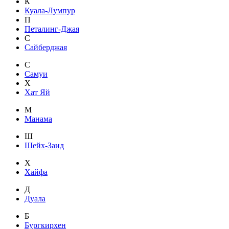
К
Куала-Лумпур
П
Петалинг-Джая
С
Сайберджая
С
Самуи
Х
Хат Яй
М
Манама
Ш
Шейх-Заид
Х
Хайфа
Д
Дуала
Б
Бургкирхен