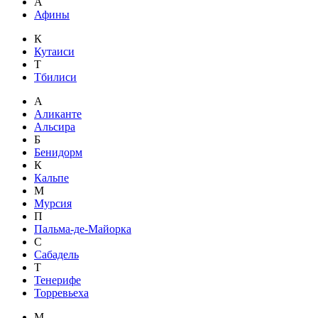
А
Афины
К
Кутаиси
Т
Тбилиси
А
Аликанте
Альсира
Б
Бенидорм
К
Кальпе
М
Мурсия
П
Пальма-де-Майорка
С
Сабадель
Т
Тенерифе
Торревьеха
М