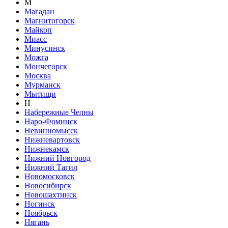
М
Магадан
Магнитогорск
Майкоп
Миасс
Минусинск
Можга
Мончегорск
Москва
Мурманск
Мытищи
Н
Набережные Челны
Наро-Фоминск
Невинномысск
Нижневартовск
Нижнекамск
Нижний Новгород
Нижний Тагил
Новомосковск
Новосибирск
Новошахтинск
Ногинск
Ноябрьск
Нягань