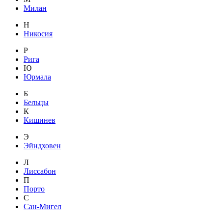
Милан
Н
Никосия
Р
Рига
Ю
Юрмала
Б
Бельцы
К
Кишинев
Э
Эйндховен
Л
Лиссабон
П
Порто
С
Сан-Мигел