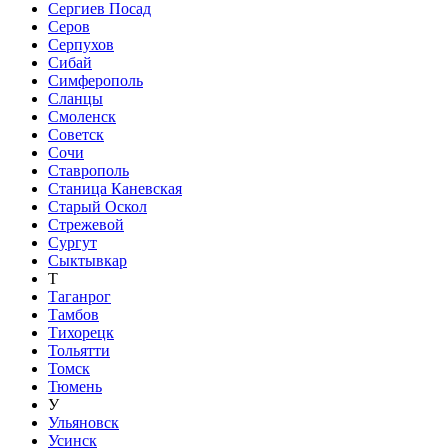
Сергиев Посад
Серов
Серпухов
Сибай
Симферополь
Сланцы
Смоленск
Советск
Сочи
Ставрополь
Станица Каневская
Старый Оскол
Стрежевой
Сургут
Сыктывкар
Т
Таганрог
Тамбов
Тихорецк
Тольятти
Томск
Тюмень
У
Ульяновск
Усинск