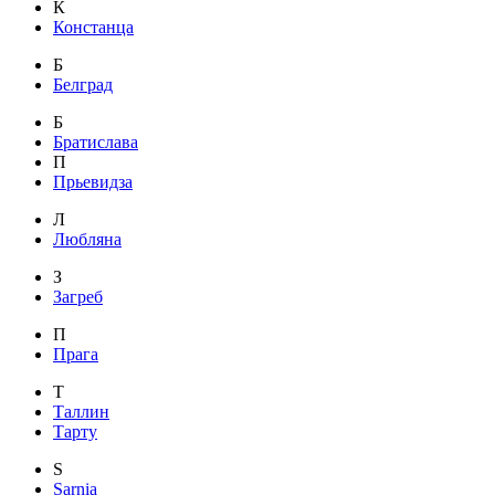
К
Констанца
Б
Белград
Б
Братислава
П
Прьевидза
Л
Любляна
З
Загреб
П
Прага
Т
Таллин
Тарту
S
Sarnia