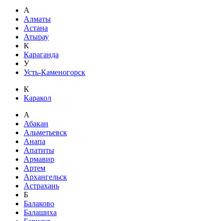
А
Алматы
Астана
Атырау
К
Караганда
У
Усть-Каменогорск
К
Каракол
А
Абакан
Альметьевск
Анапа
Апатиты
Армавир
Артем
Архангельск
Астрахань
Б
Балаково
Балашиха