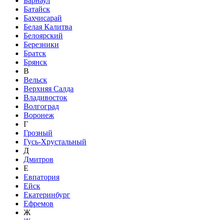
Барнаул
Батайск
Бахчисарай
Белая Калитва
Белоярский
Березники
Братск
Брянск
В
Вельск
Верхняя Салда
Владивосток
Волгоград
Воронеж
Г
Грозный
Гусь-Хрустальный
Д
Дмитров
Е
Евпатория
Ейск
Екатеринбург
Ефремов
Ж