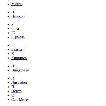
Милан
Н
Никосия
Р
Рига
Ю
Юрмала
Б
Бельцы
К
Кишинев
Э
Эйндховен
Л
Лиссабон
П
Порто
С
Сан-Мигел