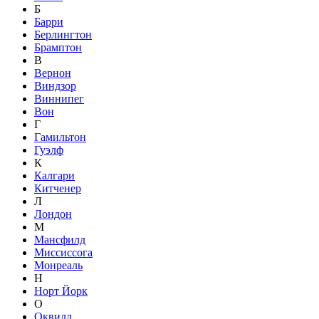
Б
Барри
Берлингтон
Брамптон
В
Вернон
Виндзор
Виннипег
Вон
Г
Гамильтон
Гуэлф
К
Калгари
Китченер
Л
Лондон
М
Мансфилд
Миссиссога
Монреаль
Н
Норт Йорк
О
Оквилл