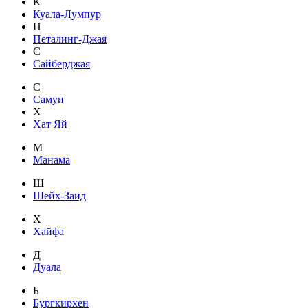
К
Куала-Лумпур
П
Петалинг-Джая
С
Сайберджая
С
Самуи
Х
Хат Яй
М
Манама
Ш
Шейх-Заид
Х
Хайфа
Д
Дуала
Б
Бургкирхен