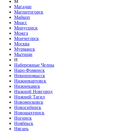
М
Магадан
Магнитогорск
Майкоп
Миасс
Минусинск
Можга
Мончегорск
Москва
Мурманск
Мытищи
Н
Набережные Челны
Наро-Фоминск
Невинномысск
Нижневартовск
Нижнекамск
Нижний Новгород
Нижний Тагил
Новомосковск
Новосибирск
Новошахтинск
Ногинск
Ноябрьск
Нягань