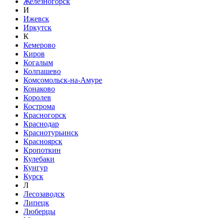
Железногорск
И
Ижевск
Иркутск
К
Кемерово
Киров
Когалым
Колпашево
Комсомольск-на-Амуре
Конаково
Королев
Кострома
Красногорск
Краснодар
Краснотурьинск
Красноярск
Кропоткин
Кулебаки
Кунгур
Курск
Л
Лесозаводск
Липецк
Люберцы