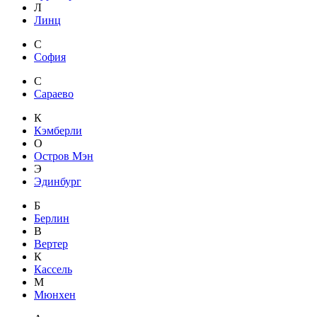
Л
Линц
С
София
С
Сараево
К
Кэмберли
О
Остров Мэн
Э
Эдинбург
Б
Берлин
В
Вертер
К
Кассель
М
Мюнхен