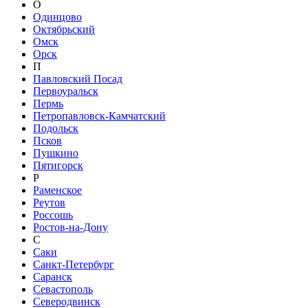
О
Одинцово
Октябрьский
Омск
Орск
П
Павловский Посад
Первоуральск
Пермь
Петропавловск-Камчатский
Подольск
Псков
Пушкино
Пятигорск
Р
Раменское
Реутов
Россошь
Ростов-на-Дону
С
Саки
Санкт-Петербург
Саранск
Севастополь
Северодвинск