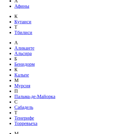
А
Афины
К
Кутаиси
Т
Тбилиси
А
Аликанте
Альсира
Б
Бенидорм
К
Кальпе
М
Мурсия
П
Пальма-де-Майорка
С
Сабадель
Т
Тенерифе
Торревьеха
М