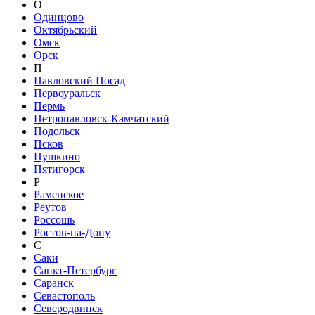
О
Одинцово
Октябрьский
Омск
Орск
П
Павловский Посад
Первоуральск
Пермь
Петропавловск-Камчатский
Подольск
Псков
Пушкино
Пятигорск
Р
Раменское
Реутов
Россошь
Ростов-на-Дону
С
Саки
Санкт-Петербург
Саранск
Севастополь
Северодвинск