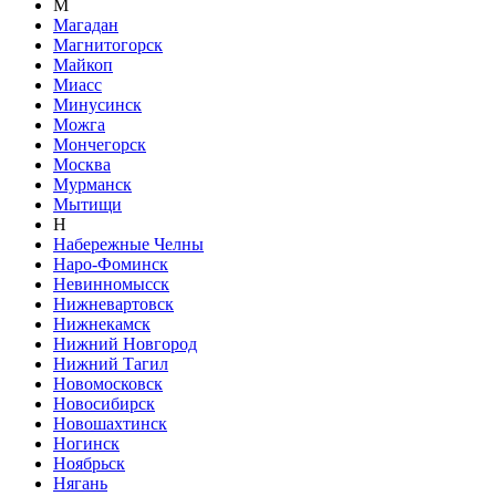
М
Магадан
Магнитогорск
Майкоп
Миасс
Минусинск
Можга
Мончегорск
Москва
Мурманск
Мытищи
Н
Набережные Челны
Наро-Фоминск
Невинномысск
Нижневартовск
Нижнекамск
Нижний Новгород
Нижний Тагил
Новомосковск
Новосибирск
Новошахтинск
Ногинск
Ноябрьск
Нягань