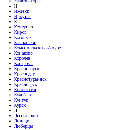
Железногорск
И
Ижевск
Иркутск
К
Кемерово
Киров
Когалым
Колпашево
Комсомольск-на-Амуре
Конаково
Королев
Кострома
Красногорск
Краснодар
Краснотурьинск
Красноярск
Кропоткин
Кулебаки
Кунгур
Курск
Л
Лесозаводск
Липецк
Люберцы