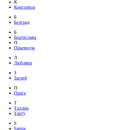
К
Констанца
Б
Белград
Б
Братислава
П
Прьевидза
Л
Любляна
З
Загреб
П
Прага
Т
Таллин
Тарту
S
Sarnia