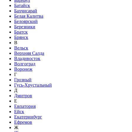
Барнаул
Батайск
Бахчисарай
Белая Калитва
Белоярский
Березники
Братск
Брянск
В
Вельск
Верхняя Салда
Владивосток
Волгоград
Воронеж
Г
Грозный
Гусь-Хрустальный
Д
Дмитров
Е
Евпатория
Ейск
Екатеринбург
Ефремов
Ж