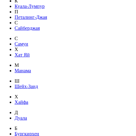
К
Куала-Лумпур
П
Петалинг-Джая
С
Сайберджая
С
Самуи
Х
Хат Яй
М
Манама
Ш
Шейх-Заид
Х
Хайфа
Д
Дуала
Б
Бургкирхен