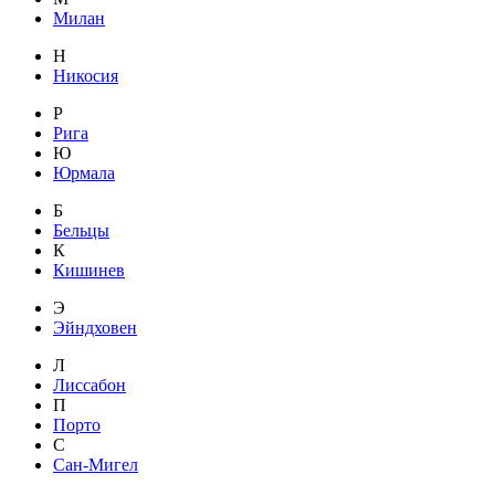
Милан
Н
Никосия
Р
Рига
Ю
Юрмала
Б
Бельцы
К
Кишинев
Э
Эйндховен
Л
Лиссабон
П
Порто
С
Сан-Мигел