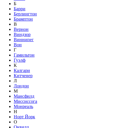
Б
Барри
Берлингтон
Брамптон
В
Вернон
Виндзор
Виннипег
Вон
Г
Гамильтон
Гуэлф
К
Калгари
Китченер
Л
Лондон
М
Мансфилд
Миссиссога
Монреаль
Н
Норт Йорк
О
Оквилл