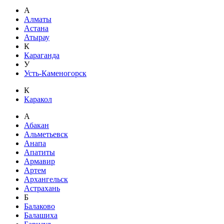
А
Алматы
Астана
Атырау
К
Караганда
У
Усть-Каменогорск
К
Каракол
А
Абакан
Альметьевск
Анапа
Апатиты
Армавир
Артем
Архангельск
Астрахань
Б
Балаково
Балашиха