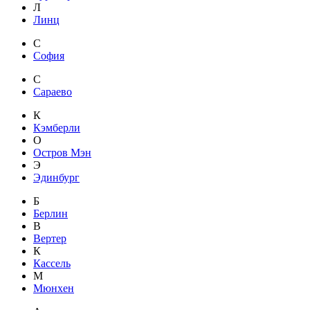
Л
Линц
С
София
С
Сараево
К
Кэмберли
О
Остров Мэн
Э
Эдинбург
Б
Берлин
В
Вертер
К
Кассель
М
Мюнхен