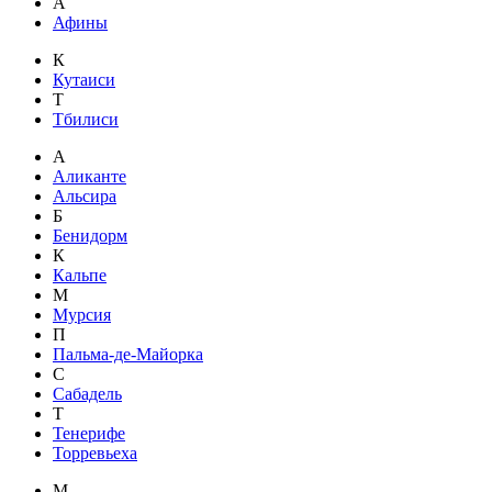
А
Афины
К
Кутаиси
Т
Тбилиси
А
Аликанте
Альсира
Б
Бенидорм
К
Кальпе
М
Мурсия
П
Пальма-де-Майорка
С
Сабадель
Т
Тенерифе
Торревьеха
М