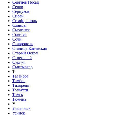
Сергиев Посад
Серов
Серпухов
Сибай
Симферополь
Сланцы
Смоленск
Советск
Сочи
Ставрополь
Станица Каневская
Старый Оскол
Стрежевой
Сургут
Сыктывкар
Т
Таганрог
Тамбов
Тихорецк
Тольятти
Томск
Тюмень
У
Ульяновск
Усинск