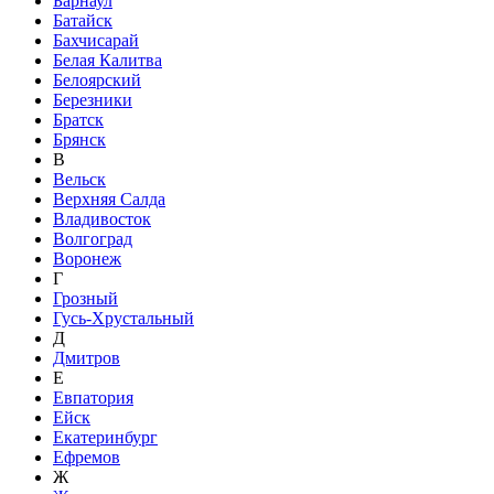
Барнаул
Батайск
Бахчисарай
Белая Калитва
Белоярский
Березники
Братск
Брянск
В
Вельск
Верхняя Салда
Владивосток
Волгоград
Воронеж
Г
Грозный
Гусь-Хрустальный
Д
Дмитров
Е
Евпатория
Ейск
Екатеринбург
Ефремов
Ж