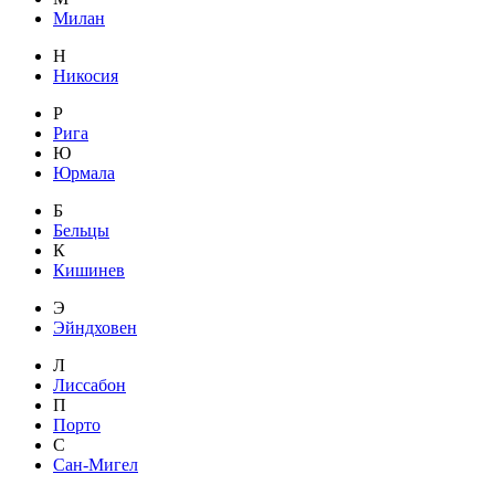
Милан
Н
Никосия
Р
Рига
Ю
Юрмала
Б
Бельцы
К
Кишинев
Э
Эйндховен
Л
Лиссабон
П
Порто
С
Сан-Мигел