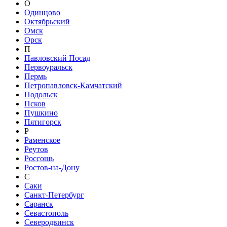
О
Одинцово
Октябрьский
Омск
Орск
П
Павловский Посад
Первоуральск
Пермь
Петропавловск-Камчатский
Подольск
Псков
Пушкино
Пятигорск
Р
Раменское
Реутов
Россошь
Ростов-на-Дону
С
Саки
Санкт-Петербург
Саранск
Севастополь
Северодвинск