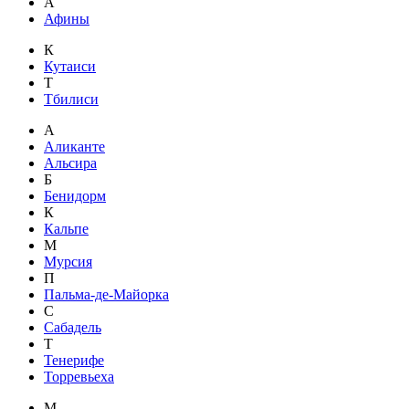
А
Афины
К
Кутаиси
Т
Тбилиси
А
Аликанте
Альсира
Б
Бенидорм
К
Кальпе
М
Мурсия
П
Пальма-де-Майорка
С
Сабадель
Т
Тенерифе
Торревьеха
М