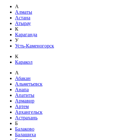
А
Алматы
Астана
Атырау
К
Караганда
У
Усть-Каменогорск
К
Каракол
А
Абакан
Альметьевск
Анапа
Апатиты
Армавир
Артем
Архангельск
Астрахань
Б
Балаково
Балашиха