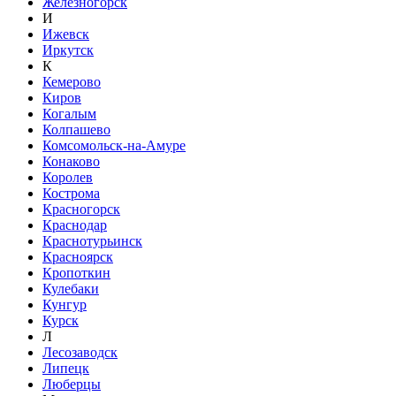
Железногорск
И
Ижевск
Иркутск
К
Кемерово
Киров
Когалым
Колпашево
Комсомольск-на-Амуре
Конаково
Королев
Кострома
Красногорск
Краснодар
Краснотурьинск
Красноярск
Кропоткин
Кулебаки
Кунгур
Курск
Л
Лесозаводск
Липецк
Люберцы