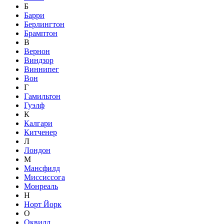
Б
Барри
Берлингтон
Брамптон
В
Вернон
Виндзор
Виннипег
Вон
Г
Гамильтон
Гуэлф
К
Калгари
Китченер
Л
Лондон
М
Мансфилд
Миссиссога
Монреаль
Н
Норт Йорк
О
Оквилл