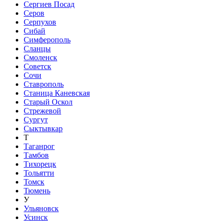
Сергиев Посад
Серов
Серпухов
Сибай
Симферополь
Сланцы
Смоленск
Советск
Сочи
Ставрополь
Станица Каневская
Старый Оскол
Стрежевой
Сургут
Сыктывкар
Т
Таганрог
Тамбов
Тихорецк
Тольятти
Томск
Тюмень
У
Ульяновск
Усинск