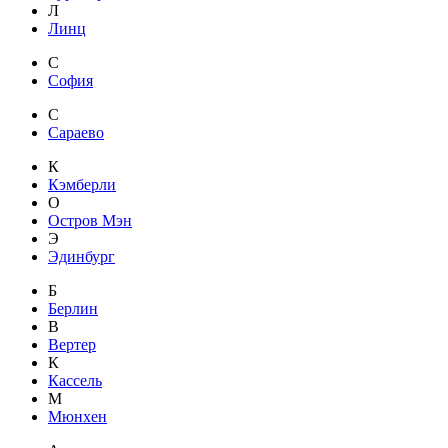
Л
Линц
С
София
С
Сараево
К
Кэмберли
О
Остров Мэн
Э
Эдинбург
Б
Берлин
В
Вертер
К
Кассель
М
Мюнхен