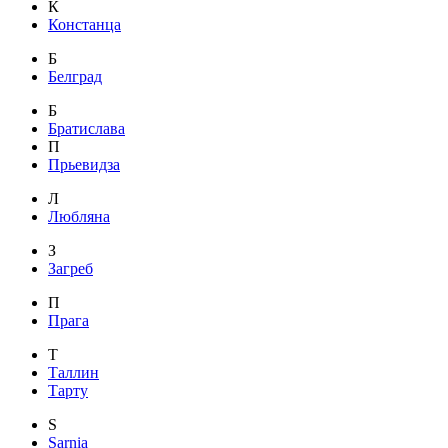
К
Констанца
Б
Белград
Б
Братислава
П
Прьевидза
Л
Любляна
З
Загреб
П
Прага
Т
Таллин
Тарту
S
Sarnia