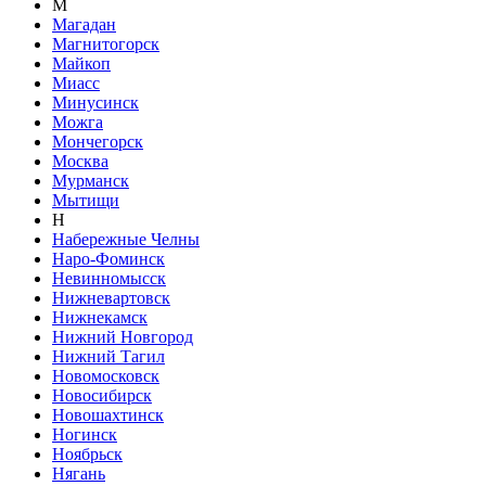
М
Магадан
Магнитогорск
Майкоп
Миасс
Минусинск
Можга
Мончегорск
Москва
Мурманск
Мытищи
Н
Набережные Челны
Наро-Фоминск
Невинномысск
Нижневартовск
Нижнекамск
Нижний Новгород
Нижний Тагил
Новомосковск
Новосибирск
Новошахтинск
Ногинск
Ноябрьск
Нягань