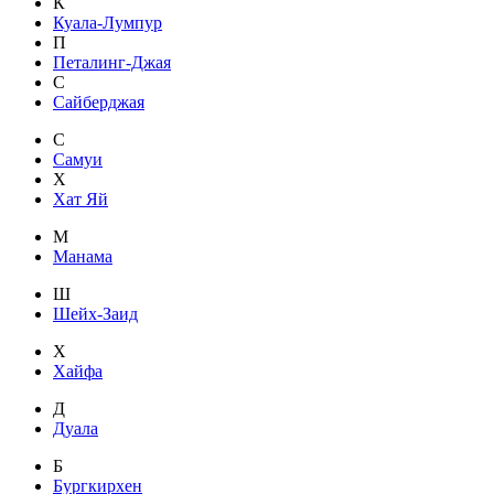
К
Куала-Лумпур
П
Петалинг-Джая
С
Сайберджая
С
Самуи
Х
Хат Яй
М
Манама
Ш
Шейх-Заид
Х
Хайфа
Д
Дуала
Б
Бургкирхен