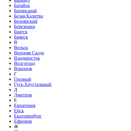
Барнаул
Батайск
Бахчисарай
Белая Калитва
Белоярский
Березники
Братск
Брянск
В
Вельск
Верхняя Салда
Владивосток
Волгоград
Воронеж
Г
Грозный
Гусь-Хрустальный
Д
Дмитров
Е
Евпатория
Ейск
Екатеринбург
Ефремов
Ж