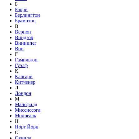
Б
Барри
Берлингтон
Брамптон
В
Вернон
Виндзор
Виннипег
Вон
Г
Гамильтон
Гуэлф
К
Калгари
Китченер
Л
Лондон
М
Мансфилд
Миссиссога
Монреаль
Н
Норт Йорк
О
Оквилл