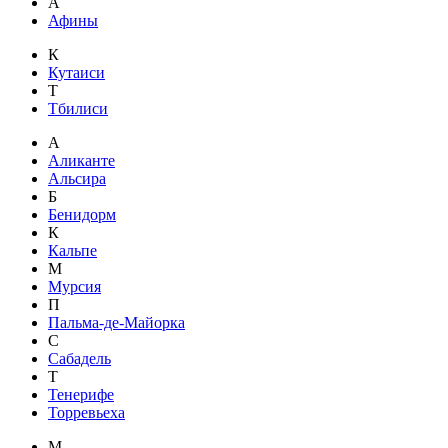
А
Афины
К
Кутаиси
Т
Тбилиси
А
Аликанте
Альсира
Б
Бенидорм
К
Кальпе
М
Мурсия
П
Пальма-де-Майорка
С
Сабадель
Т
Тенерифе
Торревьеха
М