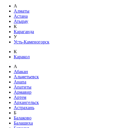
А
Алматы
Астана
Атырау
К
Караганда
У
Усть-Каменогорск
К
Каракол
А
Абакан
Альметьевск
Анапа
Апатиты
Армавир
Артем
Архангельск
Астрахань
Б
Балаково
Балашиха