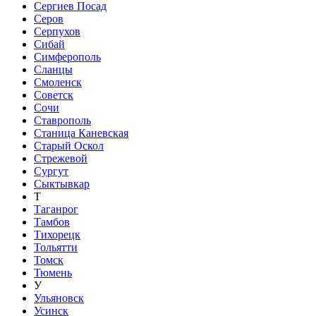
Сергиев Посад
Серов
Серпухов
Сибай
Симферополь
Сланцы
Смоленск
Советск
Сочи
Ставрополь
Станица Каневская
Старый Оскол
Стрежевой
Сургут
Сыктывкар
Т
Таганрог
Тамбов
Тихорецк
Тольятти
Томск
Тюмень
У
Ульяновск
Усинск