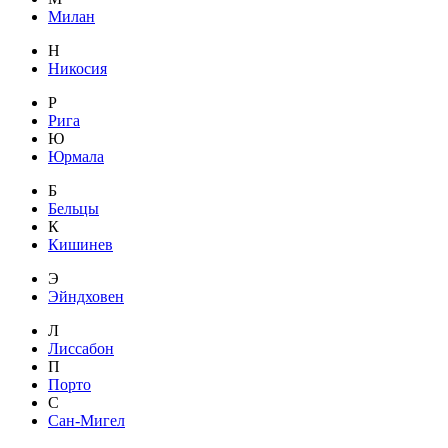
Милан
Н
Никосия
Р
Рига
Ю
Юрмала
Б
Бельцы
К
Кишинев
Э
Эйндховен
Л
Лиссабон
П
Порто
С
Сан-Мигел