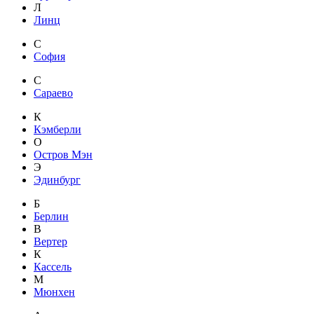
Л
Линц
С
София
С
Сараево
К
Кэмберли
О
Остров Мэн
Э
Эдинбург
Б
Берлин
В
Вертер
К
Кассель
М
Мюнхен