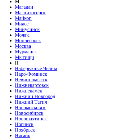
М
Магадан
Магнитогорск
Майкоп
Миасс
Минусинск
Можга
Мончегорск
Москва
Мурманск
Мытищи
Н
Набережные Челны
Наро-Фоминск
Невинномысск
Нижневартовск
Нижнекамск
Нижний Новгород
Нижний Тагил
Новомосковск
Новосибирск
Новошахтинск
Ногинск
Ноябрьск
Нягань