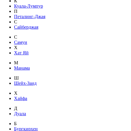
К
Куала-Лумпур
П
Петалинг-Джая
С
Сайберджая
С
Самуи
Х
Хат Яй
М
Манама
Ш
Шейх-Заид
Х
Хайфа
Д
Дуала
Б
Бургкирхен