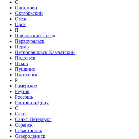
О
Одинцово
Октябрьский
Омск
Орск
П
Павловский Посад
Первоуральск
Пермь
Петропавловск-Камчатский
Подольск
Псков
Пушкино
Пятигорск
Р
Раменское
Реутов
Россошь
Ростов-на-Дону
С
Саки
Санкт-Петербург
Саранск
Севастополь
Северодвинск