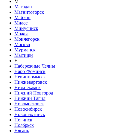
М
Магадан
Магнитогорск
Майкоп
Миасс
Минусинск
Можга
Мончегорск
Москва
Мурманск
Мытищи
Н
Набережные Челны
Наро-Фоминск
Невинномысск
Нижневартовск
Нижнекамск
Нижний Новгород
Нижний Тагил
Новомосковск
Новосибирск
Новошахтинск
Ногинск
Ноябрьск
Нягань