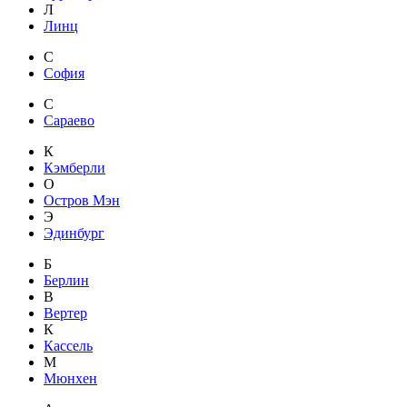
Л
Линц
С
София
С
Сараево
К
Кэмберли
О
Остров Мэн
Э
Эдинбург
Б
Берлин
В
Вертер
К
Кассель
М
Мюнхен