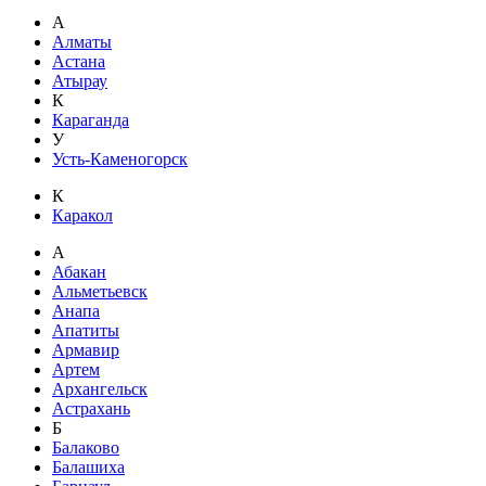
А
Алматы
Астана
Атырау
К
Караганда
У
Усть-Каменогорск
К
Каракол
А
Абакан
Альметьевск
Анапа
Апатиты
Армавир
Артем
Архангельск
Астрахань
Б
Балаково
Балашиха