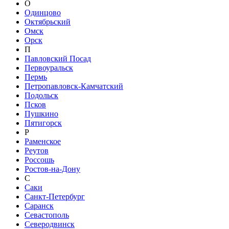
О
Одинцово
Октябрьский
Омск
Орск
П
Павловский Посад
Первоуральск
Пермь
Петропавловск-Камчатский
Подольск
Псков
Пушкино
Пятигорск
Р
Раменское
Реутов
Россошь
Ростов-на-Дону
С
Саки
Санкт-Петербург
Саранск
Севастополь
Северодвинск