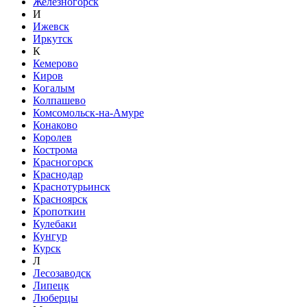
Железногорск
И
Ижевск
Иркутск
К
Кемерово
Киров
Когалым
Колпашево
Комсомольск-на-Амуре
Конаково
Королев
Кострома
Красногорск
Краснодар
Краснотурьинск
Красноярск
Кропоткин
Кулебаки
Кунгур
Курск
Л
Лесозаводск
Липецк
Люберцы