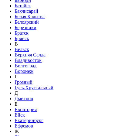
Барнаул
Батайск
Бахчисарай
Белая Калитва
Белоярский
Березники
Братск
Брянск
В
Вельск
Верхняя Салда
Владивосток
Волгоград
Воронеж
Г
Грозный
Гусь-Хрустальный
Д
Дмитров
Е
Евпатория
Ейск
Екатеринбург
Ефремов
Ж