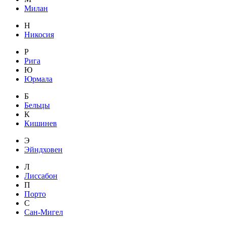
Милан
Н
Никосия
Р
Рига
Ю
Юрмала
Б
Бельцы
К
Кишинев
Э
Эйндховен
Л
Лиссабон
П
Порто
С
Сан-Мигел