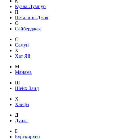
К
Куала-Лумпур
П
Петалинг-Джая
С
Сайберджая
С
Самуи
Х
Хат Яй
М
Манама
Ш
Шейх-Заид
Х
Хайфа
Д
Дуала
Б
Бургкирхен