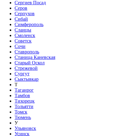
Сергиев Посад
Серов
Серпухов
Сибай
Симферополь
Сланцы
Смоленск
Советск
Сочи
Ставрополь
Станица Каневская
Старый Оскол
Стрежевой
Сургут
Сыктывкар
Т
Таганрог
Тамбов
Тихорецк
Тольятти
Томск
Тюмень
У
Ульяновск
Усинск