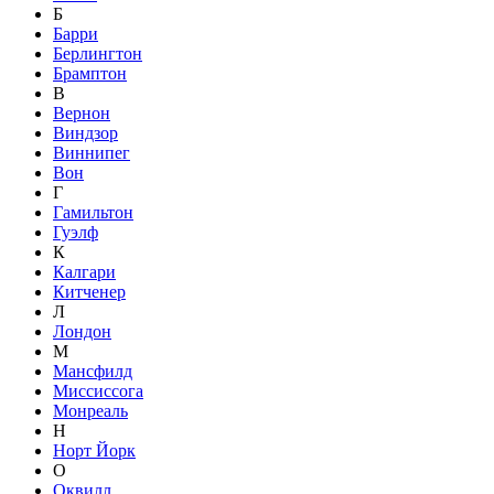
Б
Барри
Берлингтон
Брамптон
В
Вернон
Виндзор
Виннипег
Вон
Г
Гамильтон
Гуэлф
К
Калгари
Китченер
Л
Лондон
М
Мансфилд
Миссиссога
Монреаль
Н
Норт Йорк
О
Оквилл