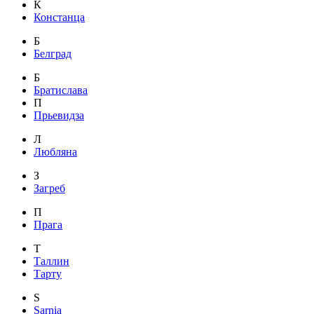
К
Констанца
Б
Белград
Б
Братислава
П
Прьевидза
Л
Любляна
З
Загреб
П
Прага
Т
Таллин
Тарту
S
Sarnia