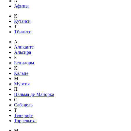
А
Афины
К
Кутаиси
Т
Тбилиси
А
Аликанте
Альсира
Б
Бенидорм
К
Кальпе
М
Мурсия
П
Пальма-де-Майорка
С
Сабадель
Т
Тенерифе
Торревьеха
М