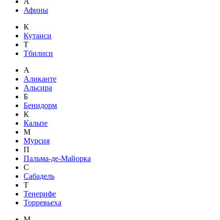
А
Афины
К
Кутаиси
Т
Тбилиси
А
Аликанте
Альсира
Б
Бенидорм
К
Кальпе
М
Мурсия
П
Пальма-де-Майорка
С
Сабадель
Т
Тенерифе
Торревьеха
М