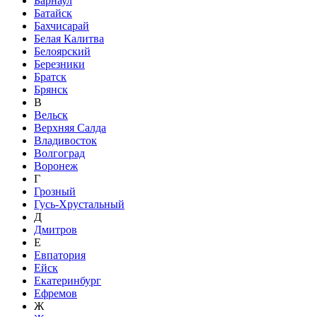
Барнаул
Батайск
Бахчисарай
Белая Калитва
Белоярский
Березники
Братск
Брянск
В
Вельск
Верхняя Салда
Владивосток
Волгоград
Воронеж
Г
Грозный
Гусь-Хрустальный
Д
Дмитров
Е
Евпатория
Ейск
Екатеринбург
Ефремов
Ж