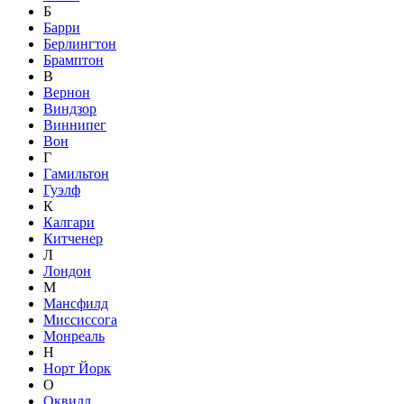
Б
Барри
Берлингтон
Брамптон
В
Вернон
Виндзор
Виннипег
Вон
Г
Гамильтон
Гуэлф
К
Калгари
Китченер
Л
Лондон
М
Мансфилд
Миссиссога
Монреаль
Н
Норт Йорк
О
Оквилл