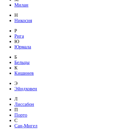
Милан
Н
Никосия
Р
Рига
Ю
Юрмала
Б
Бельцы
К
Кишинев
Э
Эйндховен
Л
Лиссабон
П
Порто
С
Сан-Мигел