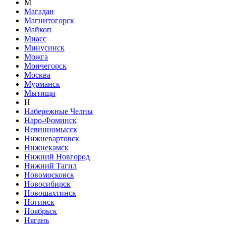
М
Магадан
Магнитогорск
Майкоп
Миасс
Минусинск
Можга
Мончегорск
Москва
Мурманск
Мытищи
Н
Набережные Челны
Наро-Фоминск
Невинномысск
Нижневартовск
Нижнекамск
Нижний Новгород
Нижний Тагил
Новомосковск
Новосибирск
Новошахтинск
Ногинск
Ноябрьск
Нягань