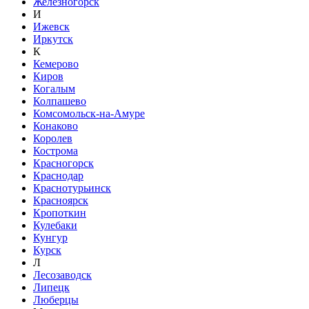
Железногорск
И
Ижевск
Иркутск
К
Кемерово
Киров
Когалым
Колпашево
Комсомольск-на-Амуре
Конаково
Королев
Кострома
Красногорск
Краснодар
Краснотурьинск
Красноярск
Кропоткин
Кулебаки
Кунгур
Курск
Л
Лесозаводск
Липецк
Люберцы