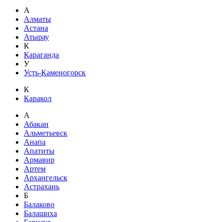
А
Алматы
Астана
Атырау
К
Караганда
У
Усть-Каменогорск
К
Каракол
А
Абакан
Альметьевск
Анапа
Апатиты
Армавир
Артем
Архангельск
Астрахань
Б
Балаково
Балашиха