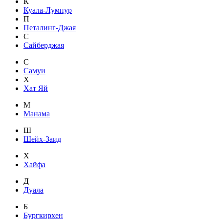
К
Куала-Лумпур
П
Петалинг-Джая
С
Сайберджая
С
Самуи
Х
Хат Яй
М
Манама
Ш
Шейх-Заид
Х
Хайфа
Д
Дуала
Б
Бургкирхен