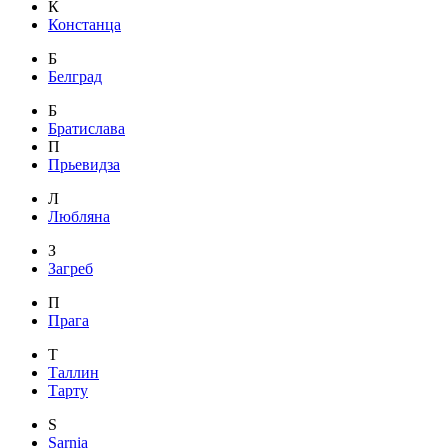
К
Констанца
Б
Белград
Б
Братислава
П
Прьевидза
Л
Любляна
З
Загреб
П
Прага
Т
Таллин
Тарту
S
Sarnia