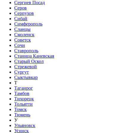
Сергиев Посад
Серов
Серпухов
Сибай
Симферополь
Сланцы
Смоленск
Советск
Сочи
Ставрополь
Станица Каневская
Старый Оскол
Стрежевой
Сургут
Сыктывкар
Т
Таганрог
Тамбов
Тихорецк
Тольятти
Томск
Тюмень
У
Ульяновск
Усинск