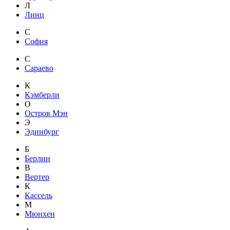
Л
Линц
С
София
С
Сараево
К
Кэмберли
О
Остров Мэн
Э
Эдинбург
Б
Берлин
В
Вертер
К
Кассель
М
Мюнхен