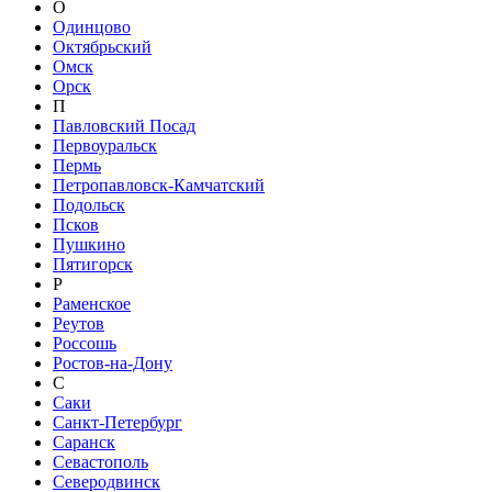
О
Одинцово
Октябрьский
Омск
Орск
П
Павловский Посад
Первоуральск
Пермь
Петропавловск-Камчатский
Подольск
Псков
Пушкино
Пятигорск
Р
Раменское
Реутов
Россошь
Ростов-на-Дону
С
Саки
Санкт-Петербург
Саранск
Севастополь
Северодвинск