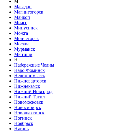
М
Магадан
Магнитогорск
Майкоп
Миасс
Минусинск
Можга
Мончегорск
Москва
Мурманск
Мытищи
Н
Набережные Челны
Наро-Фоминск
Невинномысск
Нижневартовск
Нижнекамск
Нижний Новгород
Нижний Тагил
Новомосковск
Новосибирск
Новошахтинск
Ногинск
Ноябрьск
Нягань