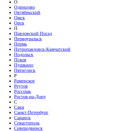
О
Одинцово
Октябрьский
Омск
Орск
П
Павловский Посад
Первоуральск
Пермь
Петропавловск-Камчатский
Подольск
Псков
Пушкино
Пятигорск
Р
Раменское
Реутов
Россошь
Ростов-на-Дону
С
Саки
Санкт-Петербург
Саранск
Севастополь
Северодвинск