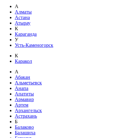
А
Алматы
Астана
Атырау
К
Караганда
У
Усть-Каменогорск
К
Каракол
А
Абакан
Альметьевск
Анапа
Апатиты
Армавир
Артем
Архангельск
Астрахань
Б
Балаково
Балашиха