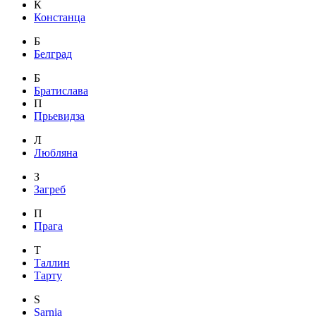
К
Констанца
Б
Белград
Б
Братислава
П
Прьевидза
Л
Любляна
З
Загреб
П
Прага
Т
Таллин
Тарту
S
Sarnia