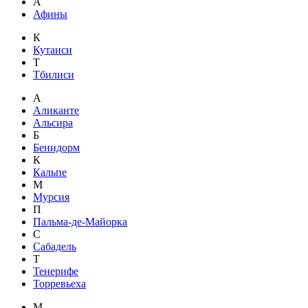
А
Афины
К
Кутаиси
Т
Тбилиси
А
Аликанте
Альсира
Б
Бенидорм
К
Кальпе
М
Мурсия
П
Пальма-де-Майорка
С
Сабадель
Т
Тенерифе
Торревьеха
М