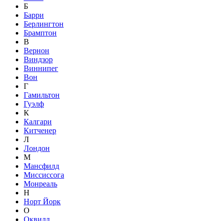
Б
Барри
Берлингтон
Брамптон
В
Вернон
Виндзор
Виннипег
Вон
Г
Гамильтон
Гуэлф
К
Калгари
Китченер
Л
Лондон
М
Мансфилд
Миссиссога
Монреаль
Н
Норт Йорк
О
Оквилл