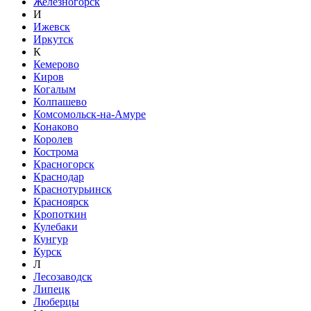
Железногорск
И
Ижевск
Иркутск
К
Кемерово
Киров
Когалым
Колпашево
Комсомольск-на-Амуре
Конаково
Королев
Кострома
Красногорск
Краснодар
Краснотурьинск
Красноярск
Кропоткин
Кулебаки
Кунгур
Курск
Л
Лесозаводск
Липецк
Люберцы