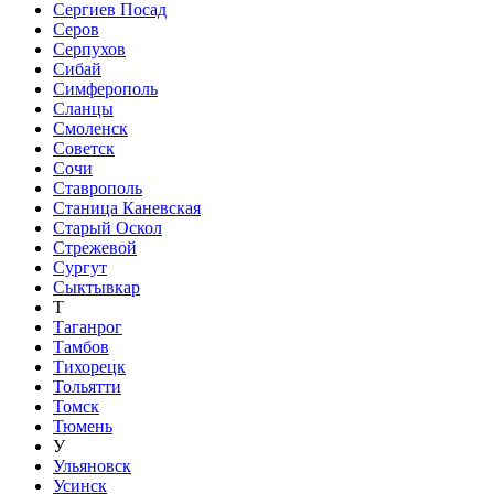
Сергиев Посад
Серов
Серпухов
Сибай
Симферополь
Сланцы
Смоленск
Советск
Сочи
Ставрополь
Станица Каневская
Старый Оскол
Стрежевой
Сургут
Сыктывкар
Т
Таганрог
Тамбов
Тихорецк
Тольятти
Томск
Тюмень
У
Ульяновск
Усинск