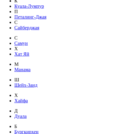
К
Куала-Лумпур
П
Петалинг-Джая
С
Сайберджая
С
Самуи
Х
Хат Яй
М
Манама
Ш
Шейх-Заид
Х
Хайфа
Д
Дуала
Б
Бургкирхен