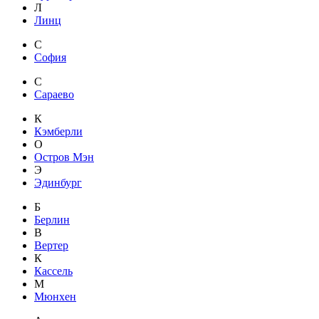
Л
Линц
С
София
С
Сараево
К
Кэмберли
О
Остров Мэн
Э
Эдинбург
Б
Берлин
В
Вертер
К
Кассель
М
Мюнхен