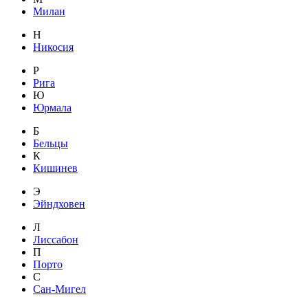
Милан
Н
Никосия
Р
Рига
Ю
Юрмала
Б
Бельцы
К
Кишинев
Э
Эйндховен
Л
Лиссабон
П
Порто
С
Сан-Мигел