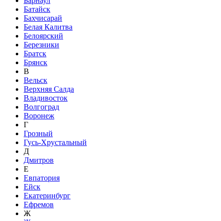
Барнаул
Батайск
Бахчисарай
Белая Калитва
Белоярский
Березники
Братск
Брянск
В
Вельск
Верхняя Салда
Владивосток
Волгоград
Воронеж
Г
Грозный
Гусь-Хрустальный
Д
Дмитров
Е
Евпатория
Ейск
Екатеринбург
Ефремов
Ж